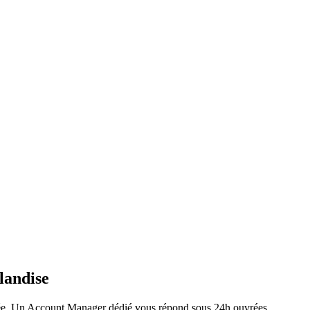
landise
ée. Un Account Manager dédié vous répond sous 24h ouvrées.