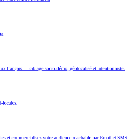
ta.
ux français — ciblage socio-démo, géolocalisé et intentionniste.
i-locales.
ies et commercialisez votre audience reachable par Email et SMS.