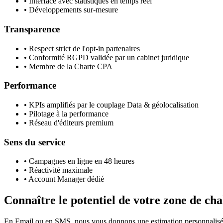
• Interface avec statistiques en temps réel
• Développements sur-mesure
Transparence
• Respect strict de l'opt-in partenaires
• Conformité RGPD validée par un cabinet juridique
• Membre de la Charte CPA
Performance
• KPIs amplifiés par le couplage Data & géolocalisation
• Pilotage à la performance
• Réseau d'éditeurs premium
Sens du service
• Campagnes en ligne en 48 heures
• Réactivité maximale
• Account Manager dédié
Connaître le potentiel de votre zone de cha
En Email ou en SMS, nous vous donnons une estimation personnalis